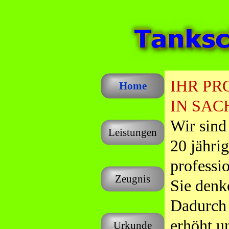
IHR PR
Home
IN SAC
Wir sind
Leistungen
20 jähri
professio
Zeugnis
Sie denk
Dadurch 
erhöht u
Urkunde