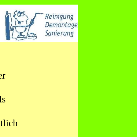
er
ls
tlich